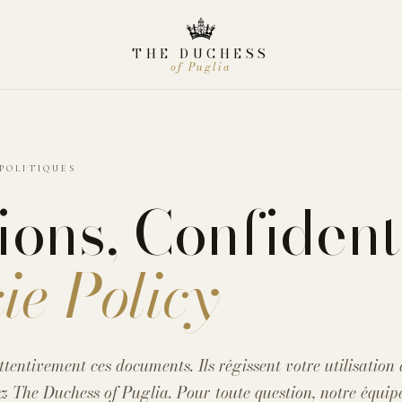
THE DUCHESS
of Puglia
POLITIQUES
ions, Confident
ie Policy
ttentivement ces documents. Ils régissent votre utilisation 
ez The Duchess of Puglia. Pour toute question, notre équipe