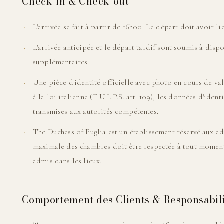
Check-in & Check-out
L'arrivée se fait à partir de 16h00. Le départ doit avoir li
L'arrivée anticipée et le départ tardif sont soumis à dispo
supplémentaires.
Une pièce d'identité officielle avec photo en cours de val
à la loi italienne (T.U.L.P.S. art. 109), les données d'ident
transmises aux autorités compétentes.
The Duchess of Puglia est un établissement réservé aux adu
maximale des chambres doit être respectée à tout moment.
admis dans les lieux.
Comportement des Clients & Responsabil