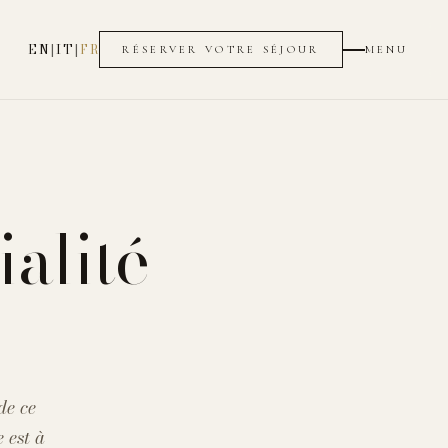
EN
|
IT
|
FR
MENU
RÉSERVER VOTRE SÉJOUR
ialité
de ce
 est à