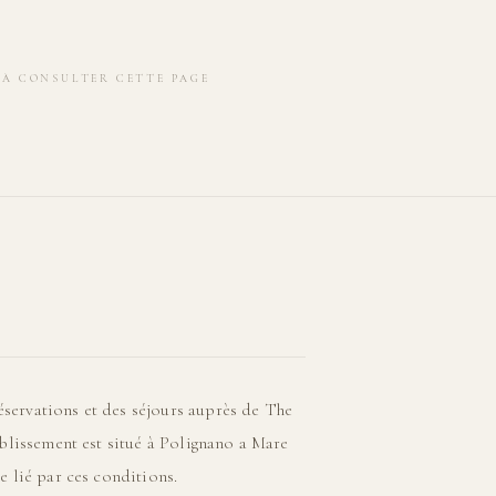
S À CONSULTER CETTE PAGE
éservations et des séjours auprès de The
tablissement est situé à Polignano a Mare
re lié par ces conditions.